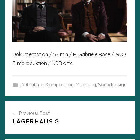
Dokumentation / 52 min / R: Gabriele Rose / A&O
Filmproduktion / NDR arte
Aufnahme
,
Komposition
,
Mischung
,
Sounddesign
Post
Previous Post
LAGERHAUS G
navigation