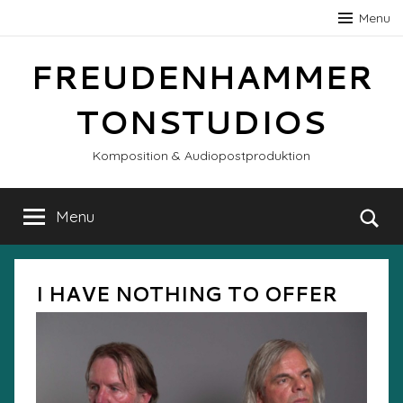
Skip
Menu
to
content
FREUDENHAMMER
TONSTUDIOS
Komposition & Audiopostproduktion
Menu
Se
I HAVE NOTHING TO OFFER