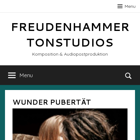
Skip
Menu
to
content
FREUDENHAMMER
TONSTUDIOS
Komposition & Audiopostproduktion
Menu
Se
WUNDER PUBERTÄT