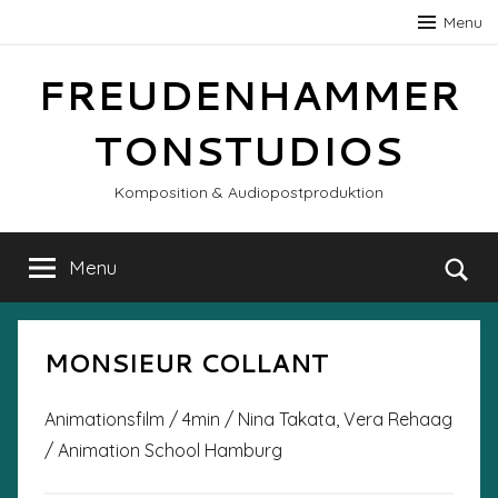
Skip
Menu
to
content
FREUDENHAMMER
TONSTUDIOS
Komposition & Audiopostproduktion
Menu
Se
MONSIEUR COLLANT
Animationsfilm / 4min / Nina Takata, Vera Rehaag
/ Animation School Hamburg